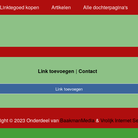
Linktegoed kopen
Artikelen
Alle dochterpagina's
Link toevoegen
Contact
Link toevoegen
ight © 2023 Onderdeel van
BaakmanMedia
&
Vrolijk Internet S